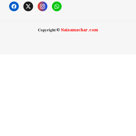
𝐂𝐨𝐩𝐲𝐫𝐢𝐠𝐡𝐭 ©
Naisamachar.com