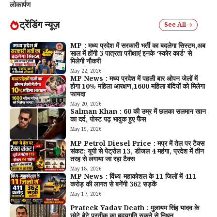
लोकार्पण
ट्रेंडिंग न्यूज़
See All
MP : मध्य प्रदेश में सरकारी भर्ती का बदलेगा सिस्टम,अब
साल में होंगी 3 पात्रता परीक्षाएं इनके ‘स्कोर कार्ड’ से
मिलेगी नौकरी
May 22, 2026
MP News : मध्य प्रदेश में पहली बार ओपन जेलों में
होगा 10% महिला आरक्षण,1600 महिला बंदियों को मिलेगा
फायदा
May 20, 2026
Salman Khan : 60 की उम्र में छलका सलमान खान
का दर्द, पोस्ट पढ़ भावुक हुए फैंस
May 19, 2026
MP Petrol Diesel Price : मप्र में तेल पर टैक्स
संकट; यूपी से पेट्रोल ₹13, डीजल ₹4 महंगा, प्रदेश में तीन
तरह से लगाया जा रहा टैक्स
May 18, 2026
MP News : विंध्य-महाकोशल के 11 जिलों में 411
करोड़ की लागत से बनेंगी 362 सड़कें
May 17, 2026
Prateek Yadav Death : मुलायम सिंह यादव के
छोटे बेटे प्रतीक का हृदयगति रुकने से निधन