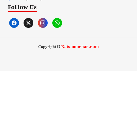
Follow Us
𝐂𝐨𝐩𝐲𝐫𝐢𝐠𝐡𝐭 ©
Naisamachar.com