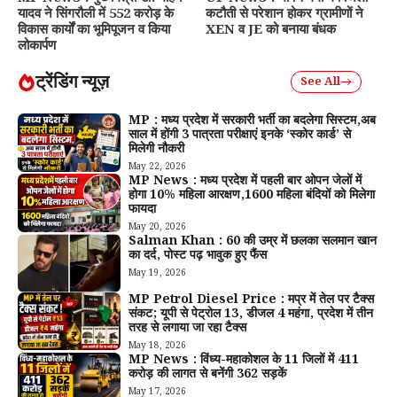
यादव ने सिंगरौली में 552 करोड़ के
कटौती से परेशान होकर ग्रामीणों ने
विकास कार्यों का भूमिपूजन व किया
XEN व JE को बनाया बंधक
लोकार्पण
ट्रेंडिंग न्यूज़
See All
MP : मध्य प्रदेश में सरकारी भर्ती का बदलेगा सिस्टम,अब
साल में होंगी 3 पात्रता परीक्षाएं इनके ‘स्कोर कार्ड’ से
मिलेगी नौकरी
May 22, 2026
MP News : मध्य प्रदेश में पहली बार ओपन जेलों में
होगा 10% महिला आरक्षण,1600 महिला बंदियों को मिलेगा
फायदा
May 20, 2026
Salman Khan : 60 की उम्र में छलका सलमान खान
का दर्द, पोस्ट पढ़ भावुक हुए फैंस
May 19, 2026
MP Petrol Diesel Price : मप्र में तेल पर टैक्स
संकट; यूपी से पेट्रोल ₹13, डीजल ₹4 महंगा, प्रदेश में तीन
तरह से लगाया जा रहा टैक्स
May 18, 2026
MP News : विंध्य-महाकोशल के 11 जिलों में 411
करोड़ की लागत से बनेंगी 362 सड़कें
May 17, 2026