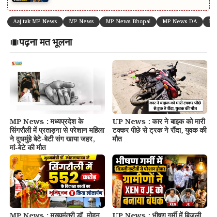
Aaj tak MP News
MP News
MP News Bhopal
MP News DA
Mp
पढ़ना मत भूलना
MP News : मध्यप्रदेश के
UP News : कार ने बाइक को मारी
सिंगरौली में प्रताड़ना से परेशान महिला
टक्कर पीछे से ट्रक ने रौंदा, युवक की
ने दुधमुंहे बेटे-बेटी संग खाया जहर,
मौत
मां-बेटे की मौत
MP News : मुख्यमंत्री डॉ. मोहन
UP News : भीषण गर्मी में बिजली