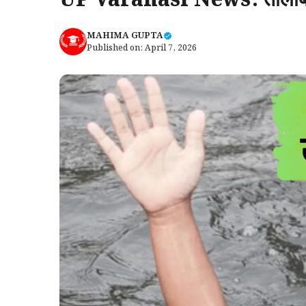
UP Varanasi News: तालाब में
MAHIMA GUPTA
Published on:
April 7, 2026