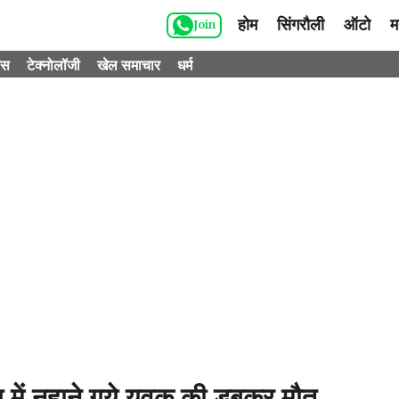
होम
सिंगरौली
ऑटो
म
Join
ेस
टेक्नोलॉजी
खेल समाचार
धर्म