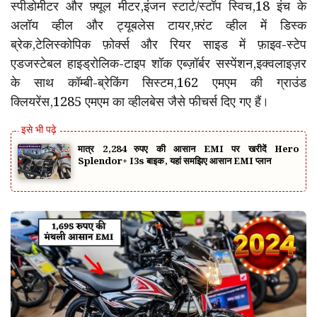
स्पीडोमीटर और फ़्यूल मीटर,इंजन स्टार्ट/स्टॉप स्विच,18 इंच के
अलॉय व्हील और ट्यूबलेस टायर,फ़्रंट व्हील में डिस्क
ब्रेक,टेलिस्कोपिक फ़ोर्क्स और रियर साइड में फ़ाइव-स्टेप
एडजस्टेबल हाइड्रोलिक-टाइप शॉक एब्ज़ॉर्बर सस्पेंशन,इक्वलाइज़र
के साथ कॉम्बी-ब्रेकिंग सिस्टम,162 एमएम की ग्राउंड
क्लियरेंस,1285 एमएम का व्हीलबेस जैसे फीचर्स दिए गए हैं।
मात्र 2,284 रुपए की आसान EMI पर खरीदें Hero
Splendor+ I3s बाइक, यहां समझिए आसान EMI प्लान