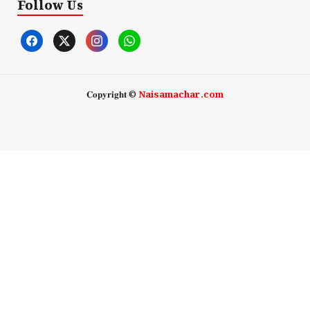
Follow Us
𝐂𝐨𝐩𝐲𝐫𝐢𝐠𝐡𝐭 ©
Naisamachar.com