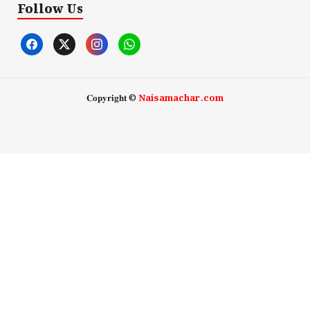
Follow Us
𝐂𝐨𝐩𝐲𝐫𝐢𝐠𝐡𝐭 ©
Naisamachar.com