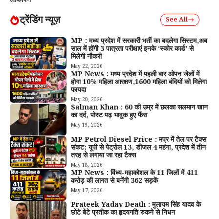
लोकार्पण
ट्रेंडिंग न्यूज़
See All
MP : मध्य प्रदेश में सरकारी भर्ती का बदलेगा सिस्टम,अब
साल में होंगी 3 पात्रता परीक्षाएं इनके ‘स्कोर कार्ड’ से
मिलेगी नौकरी
May 22, 2026
MP News : मध्य प्रदेश में पहली बार ओपन जेलों में
होगा 10% महिला आरक्षण,1600 महिला बंदियों को मिलेगा
फायदा
May 20, 2026
Salman Khan : 60 की उम्र में छलका सलमान खान
का दर्द, पोस्ट पढ़ भावुक हुए फैंस
May 19, 2026
MP Petrol Diesel Price : मप्र में तेल पर टैक्स
संकट; यूपी से पेट्रोल ₹13, डीजल ₹4 महंगा, प्रदेश में तीन
तरह से लगाया जा रहा टैक्स
May 18, 2026
MP News : विंध्य-महाकोशल के 11 जिलों में 411
करोड़ की लागत से बनेंगी 362 सड़कें
May 17, 2026
Prateek Yadav Death : मुलायम सिंह यादव के
छोटे बेटे प्रतीक का हृदयगति रुकने से निधन