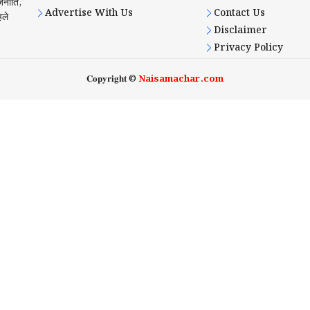
ाजनीति,
Advertise With Us
Contact Us
हले
Disclaimer
Privacy Policy
𝐂𝐨𝐩𝐲𝐫𝐢𝐠𝐡𝐭 ©
Naisamachar.com