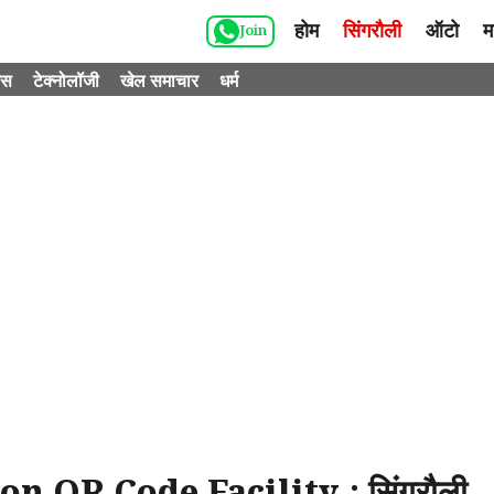
होम
सिंगरौली
ऑटो
म
Join
ेस
टेक्नोलॉजी
खेल समाचार
धर्म