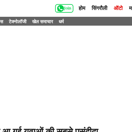
होम
सिंगरौली
ऑटो
म
Join
ेस
टेक्नोलॉजी
खेल समाचार
धर्म