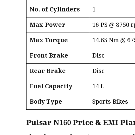
No. of Cylinders
1
Max Power
16 PS @ 8750 
Max Torque
14.65 Nm @ 67
Front Brake
Disc
Rear Brake
Disc
Fuel Capacity
14 L
Body Type
Sports Bikes
Pulsar N160 Price & EMI Pla