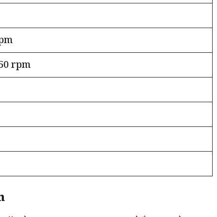
rpm
50 rpm
n