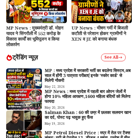
MP News : मुख्यमंत्री डॉ. मोहन
UP News : भीषण गर्मी में बिजली
यादव ने सिंगरौली में 552 करोड़ के
कटौती से परेशान होकर ग्रामीणों ने
विकास कार्यों का भूमिपूजन व किया
XEN व JE को बनाया बंधक
लोकार्पण
ट्रेंडिंग न्यूज़
See All
MP : मध्य प्रदेश में सरकारी भर्ती का बदलेगा सिस्टम,अब
साल में होंगी 3 पात्रता परीक्षाएं इनके ‘स्कोर कार्ड’ से
मिलेगी नौकरी
May 22, 2026
MP News : मध्य प्रदेश में पहली बार ओपन जेलों में
होगा 10% महिला आरक्षण,1600 महिला बंदियों को मिलेगा
फायदा
May 20, 2026
Salman Khan : 60 की उम्र में छलका सलमान खान
का दर्द, पोस्ट पढ़ भावुक हुए फैंस
May 19, 2026
MP Petrol Diesel Price : मप्र में तेल पर टैक्स
संकट; यूपी से पेट्रोल ₹13, डीजल ₹4 महंगा, प्रदेश में तीन