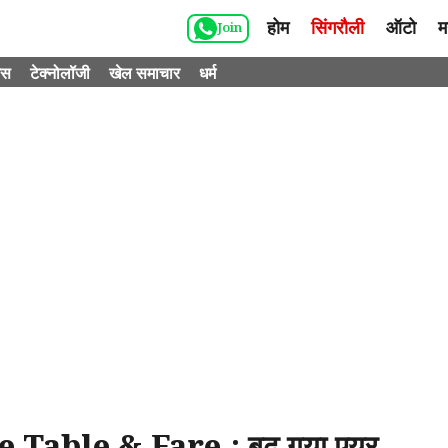
होम
सिंगरौली
ऑटो
म
Join
ेस
टेक्नोलॉजी
खेल समाचार
धर्म