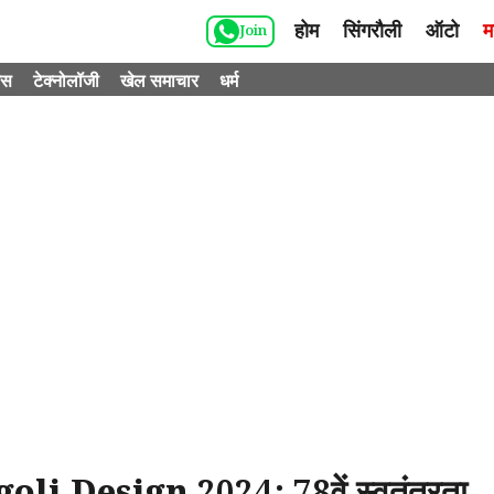
होम
सिंगरौली
ऑटो
म
Join
ेस
टेक्नोलॉजी
खेल समाचार
धर्म