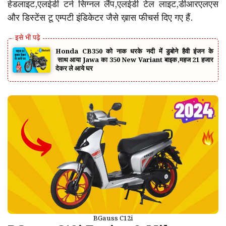
हेडलाइट,एलईडी टर्न सिग्नल लैंप,एलईडी टेल लाइट,डीआरएलएस
और डिस्टेंस टू एम्पटी इंडिकेटर जैसे ख़ास फीचर्स दिए गए हैं.
Honda CB350 को नाक धरके नदी में डुबोने हैवी इंजन के
साथ आया Jawa का 350 New Variant बाइक,महज 21 हजार
देकर ले आये घर
BGauss C12i