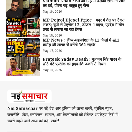
Salman Khan : 60 की उम्र में छलका सलमान खान
का दर्द, पोस्ट पढ़ भावुक हुए फैंस
May 19, 2026
MP Petrol Diesel Price : मप्र में तेल पर टैक्स
संकट; यूपी से पेट्रोल ₹13, डीजल ₹4 महंगा, प्रदेश में तीन
तरह से लगाया जा रहा टैक्स
May 18, 2026
MP News : विंध्य-महाकोशल के 11 जिलों में 411
करोड़ की लागत से बनेंगी 362 सड़कें
May 17, 2026
Prateek Yadav Death : मुलायम सिंह यादव के
छोटे बेटे प्रतीक का हृदयगति रुकने से निधन
May 14, 2026
Nai Samachar
पर पढ़ें देश और दुनिया की ताजा खबरें, ब्रेकिंग न्यूज़,
राजनीति, खेल, मनोरंजन, व्यापार, और टेक्नोलॉजी की लेटेस्ट अपडेट्स हिंदी में।
सबसे पहले जानें आज की बड़ी खबरें!