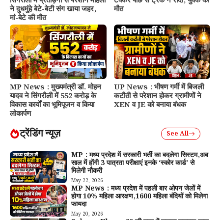
सिंगरौली में प्रताड़ना से परेशान महिला
टक्कर पीछे से ट्रक ने रौंदा, युवक की
ने दुधमुंहे बेटे-बेटी संग खाया जहर,
मौत
मां-बेटे की मौत
MP News : मुख्यमंत्री डॉ. मोहन
UP News : भीषण गर्मी में बिजली
यादव ने सिंगरौली में 552 करोड़ के
कटौती से परेशान होकर ग्रामीणों ने
विकास कार्यों का भूमिपूजन व किया
XEN व JE को बनाया बंधक
लोकार्पण
ट्रेंडिंग न्यूज़
See All
MP : मध्य प्रदेश में सरकारी भर्ती का बदलेगा सिस्टम,अब
साल में होंगी 3 पात्रता परीक्षाएं इनके ‘स्कोर कार्ड’ से
मिलेगी नौकरी
May 22, 2026
MP News : मध्य प्रदेश में पहली बार ओपन जेलों में
होगा 10% महिला आरक्षण,1600 महिला बंदियों को मिलेगा
फायदा
May 20, 2026