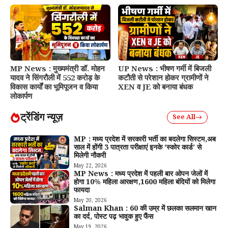
MP News : मुख्यमंत्री डॉ. मोहन
UP News : भीषण गर्मी में बिजली
यादव ने सिंगरौली में 552 करोड़ के
कटौती से परेशान होकर ग्रामीणों ने
विकास कार्यों का भूमिपूजन व किया
XEN व JE को बनाया बंधक
लोकार्पण
ट्रेंडिंग न्यूज़
See All
MP : मध्य प्रदेश में सरकारी भर्ती का बदलेगा सिस्टम,अब
साल में होंगी 3 पात्रता परीक्षाएं इनके ‘स्कोर कार्ड’ से
मिलेगी नौकरी
May 22, 2026
MP News : मध्य प्रदेश में पहली बार ओपन जेलों में
होगा 10% महिला आरक्षण,1600 महिला बंदियों को मिलेगा
फायदा
May 20, 2026
Salman Khan : 60 की उम्र में छलका सलमान खान
का दर्द, पोस्ट पढ़ भावुक हुए फैंस
May 19, 2026