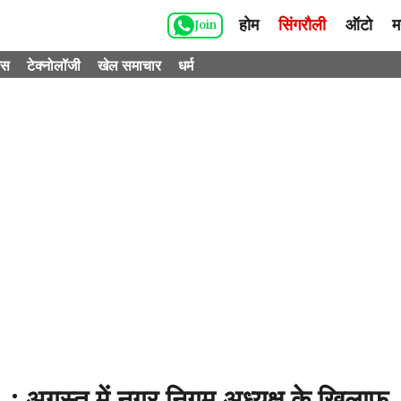
होम
सिंगरौली
ऑटो
म
Join
ेस
टेक्नोलॉजी
खेल समाचार
धर्म