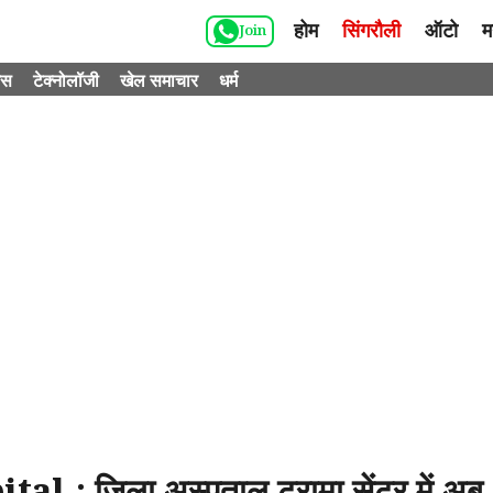
होम
सिंगरौली
ऑटो
म
Join
ेस
टेक्नोलॉजी
खेल समाचार
धर्म