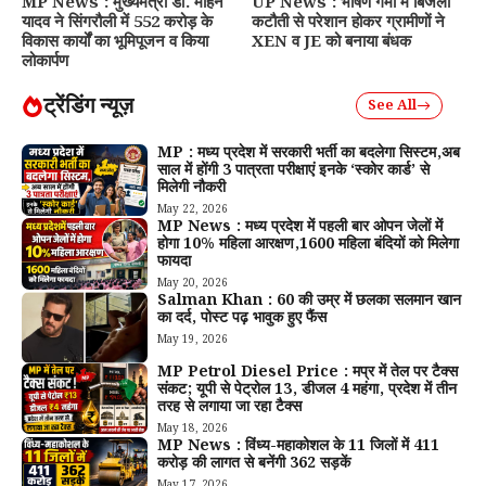
MP News : मुख्यमंत्री डॉ. मोहन
UP News : भीषण गर्मी में बिजली
यादव ने सिंगरौली में 552 करोड़ के
कटौती से परेशान होकर ग्रामीणों ने
विकास कार्यों का भूमिपूजन व किया
XEN व JE को बनाया बंधक
लोकार्पण
ट्रेंडिंग न्यूज़
See All
MP : मध्य प्रदेश में सरकारी भर्ती का बदलेगा सिस्टम,अब
साल में होंगी 3 पात्रता परीक्षाएं इनके ‘स्कोर कार्ड’ से
मिलेगी नौकरी
May 22, 2026
MP News : मध्य प्रदेश में पहली बार ओपन जेलों में
होगा 10% महिला आरक्षण,1600 महिला बंदियों को मिलेगा
फायदा
May 20, 2026
Salman Khan : 60 की उम्र में छलका सलमान खान
का दर्द, पोस्ट पढ़ भावुक हुए फैंस
May 19, 2026
MP Petrol Diesel Price : मप्र में तेल पर टैक्स
संकट; यूपी से पेट्रोल ₹13, डीजल ₹4 महंगा, प्रदेश में तीन
तरह से लगाया जा रहा टैक्स
May 18, 2026
MP News : विंध्य-महाकोशल के 11 जिलों में 411
करोड़ की लागत से बनेंगी 362 सड़कें
May 17, 2026